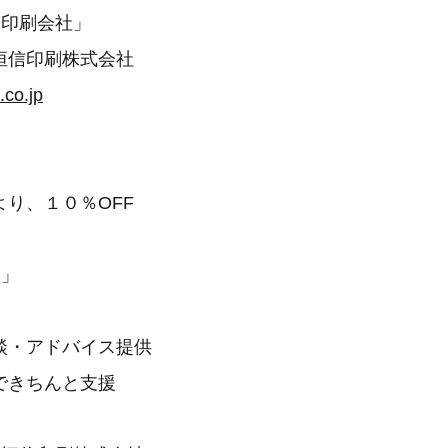
る印刷会社」
恒信印刷株式会社
.co.jp
り、１０％OFF
談」
談・アドバイス提供
できちんと支援