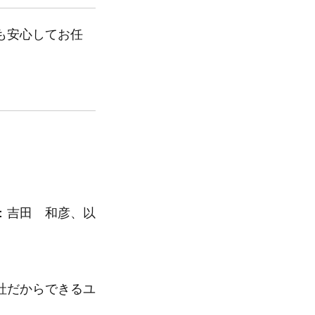
も安心してお任
：吉田 和彦、以
。
社だからできるユ