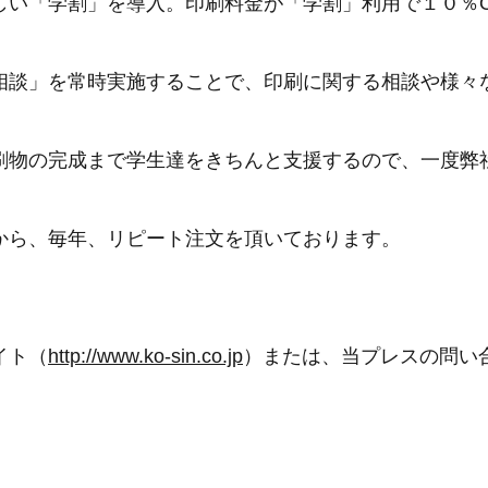
しい「学割」を導入。印刷料金が「学割」利用で１０％O
。
相談」を常時実施することで、印刷に関する相談や様々
刷物の完成まで学生達をきちんと支援するので、一度弊
から、毎年、リピート注文を頂いております。
イト（
http://www.ko-sin.co.jp
）または、当プレスの問い