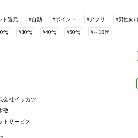
ント還元
#自動
#ポイント
#アプリ
#男性向
20代
#30代
#40代
#50代
#～10代
式会社イッカツ
木敬
ットサービス