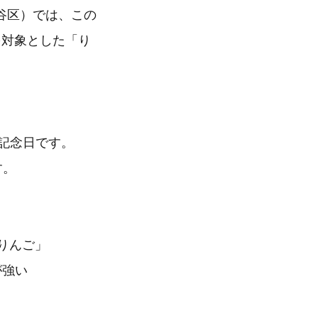
谷区）では、この
を対象とした「り
た記念日です。
す。
りんご」
が強い