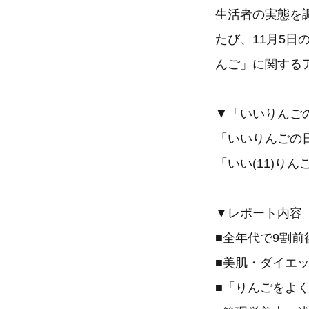
生活者の実態を
たび、11月5日
んご」に関する
▼「いいりんご
「いいりんごの
「いい(11)り
▼レポート内容
■全年代で9割
■美肌・ダイエ
■「りんごをよ