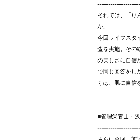
----------------------
それでは、「り
か。
今回ライフスタ
査を実施。その
の美しさに自信
で同じ回答をし
ちは、肌に自信
----------------------
■管理栄養士・
----------------------
さらに今回、前