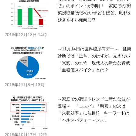
防」のポイントが判明！ 家庭での“野
菜摂取量”が少ない子どもほど、風邪を
ひきやすい傾向に!?
2018年12月13日 14時
～11月14日は世界糖尿病デー～ 健康
診断では「正常」のはずが…見えない
「異変」の恐怖 現代人の新たな脅威
「血糖値スパイク」とは？
2018年11月8日 13時
～家庭での調理トレンドに新たな波が
登場～ 「コスパ」「時短」の次は
「栄養効率」に注目!? キーワードは
「ヘルスパフォーマンス」
2018年10月17日 12時