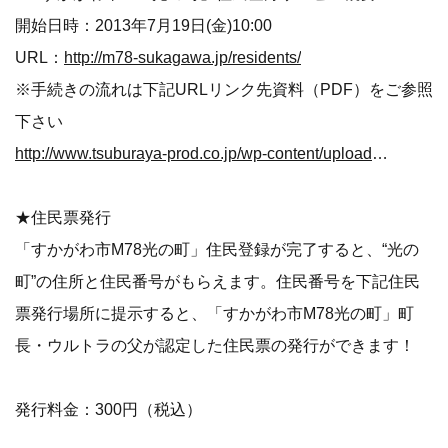
開始日時：2013年7月19日(金)10:00
URL：
http://m78-sukagawa.jp/residents/
※手続きの流れは下記URLリンク先資料（PDF）をご参照
下さい
http://www.tsuburaya-prod.co.jp/wp-content/uploads/tsuburayaprod-pr-20130718-sukagawa-residents.pdf
★住民票発行
「すかがわ市M78光の町」住民登録が完了すると、“光の
町”の住所と住民番号がもらえます。住民番号を下記住民
票発行場所に提示すると、「すかがわ市M78光の町」町
長・ウルトラの父が認定した住民票の発行ができます！
発行料金：300円（税込）