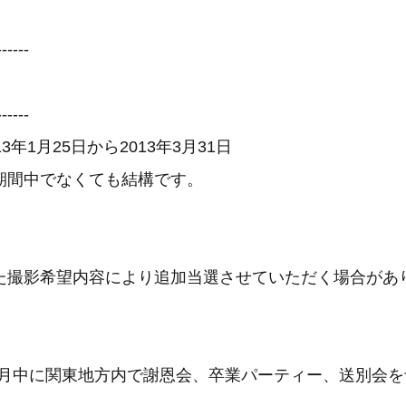
------
------
3年1月25日から2013年3月31日
期間中でなくても結構です。
た撮影希望内容により追加当選させていただく場合があ
～4月中に関東地方内で謝恩会、卒業パーティー、送別会