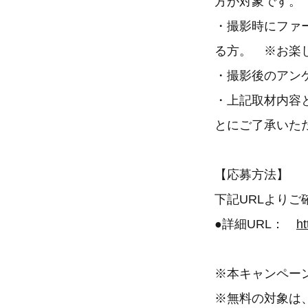
方が対象です。
・撮影時にファ
る方。 ※お楽
・撮影後のアン
・上記取材内容
とにご了承いた
【応募方法】
下記URLよりご
●詳細URL：
h
※本キャンペー
※無料の対象は