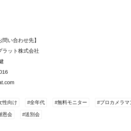
お問い合わせ先】
プラット株式会社
健
016
lat.com
女性向け
#全年代
#無料モニター
#プロカメラマ
謝恩会
#送別会