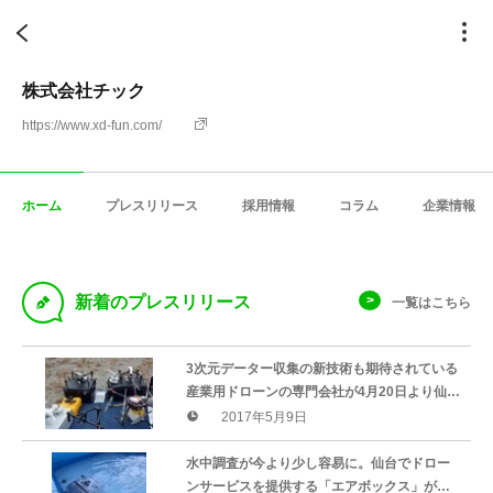
株式会社チック
https://www.xd-fun.com/
ホーム
プレスリリース
採用情報
コラム
企業情報
D
新着のプレスリリース
一覧はこちら
3次元データー収集の新技術も期待されている
産業用ドローンの専門会社が4月20日より仙台
で運営開始。導入相談から販売、サポートま
2017年5月9日
でトータルサービスを展開
水中調査が今より少し容易に。仙台でドロー
ンサービスを提供する「エアボックス」が、