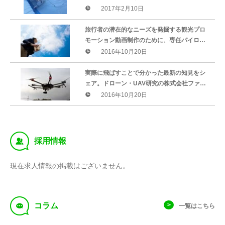
水中ドローン専門サイト「ROVファン」をオ
2017年2月10日
ープン
旅行者の潜在的なニーズを発掘する観光プロ
モーション動画制作のために、専任パイロッ
トが操縦する「ドローン空撮サービス」を開
2016年10月20日
始【株式会社ファナティック】
実際に飛ばすことで分かった最新の知見をシ
ェア。ドローン・UAV研究の株式会社ファナ
ティック「Timid Drone Team」がドローンメ
2016年10月20日
ルマガの配信を開始
‰
採用情報
現在求人情報の掲載はございません。
f
コラム
一覧はこちら