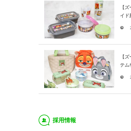
【ズ
イド
【ズ
テム
採用情報
‰