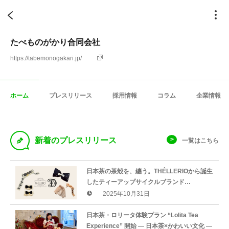
たべものがかり合同会社
https://tabemonogakari.jp/
ホーム
プレスリリース
採用情報
コラム
企業情報
D
新着のプレスリリース
一覧はこちら
日本茶の茶殻を、纏う。THÉLLERIOから誕生
したティーアップサイクルブランド
「THÉLLERIO Dantelle（テレリオ ダンテ
2025年10月31日
ル）」がローンチ。
日本茶・ロリータ体験プラン “Lolita Tea
Experience” 開始 — 日本茶×かわいい文化 —