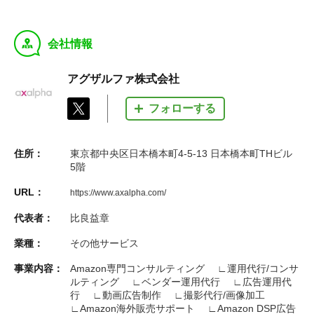
y
会社情報
アグザルファ株式会社
フォローする
住所：
東京都中央区日本橋本町4-5-13 日本橋本町THビル
5階
URL：
https://www.axalpha.com/
代表者：
比良益章
業種：
その他サービス
事業内容：
Amazon専門コンサルティング ∟運用代行/コンサ
ルティング ∟ベンダー運用代行 ∟広告運用代
行 ∟動画広告制作 ∟撮影代行/画像加工
∟Amazon海外販売サポート ∟Amazon DSP広告