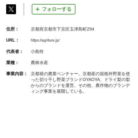
フォローする
住所：
京都府京都市下京区玉津島町294
URL：
https://agriture.jp/
代表者：
小島怜
業種：
農林水産
事業内容：
京都発の農業ベンチャー。京都産の規格外野菜を使
った切り干し野菜ブランドOYAOYA、ドライ梨の梨
からのブランドを運営。その他、農作物のブランデ
ィング事業を展開している。