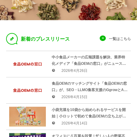
D
新着のプレスリリース
一覧はこちら
中小食品メーカーの広報課題を解決、業界特
化メディア「食品OEMの窓口」がニュースリ
リース無料掲載サービスを開始。
2026年4月26日
食品OEMのマッチングサイト「食品OEMの窓
口」が、SEO・LLMO集客支援のGgrowとAI
検索時代に対応した共同取り組みを開始
2026年4月15日
小袋充填を10袋から始められるサービスを開
始｜小ロットで初めて食品OEMの立ち上がり
をサポート、株式会社Agriture
2026年4月14日
オフィスに八百屋を設置！忙しい人の野菜不