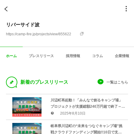
リバーサイド波
https://camp-fire.jp/projects/view/855622
ホーム
プレスリリース
採用情報
コラム
企業情報
D
新着のプレスリリース
一覧はこちら
川辺町再起動！「みんなで創るキャンプ場」
プロジェクトが支援総額240万円超で終了～目
標の120％を達成、全国80名の支援者が地域
2025年8月10日
の未来に賛同～
岐阜県川辺町の“未来をつなぐキャンプ場”挑
戦クラウドファンディング開始!!10日で支援