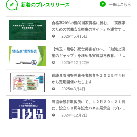
D
新着のプレスリリース
一覧はこちら
合格率20%の難関国家資格に挑む。「実務家
のための労働安全衛生のサイト」を運営する
柳川行雄氏による「労働安全衛生コンサルタ
2026年5月15日
ント試験対策講座」を新規開講
【埼玉・熊谷】死亡災害ゼロへ。「知識と現
場のギャップ」を埋める実戦型再教育。『酸
素欠乏・硫化水素危険作業主任者 能力向上教
2025年12月22日
育』を2026年4月より新規開講
保護具着用管理責任者教育を２０２５年４月
から定期開催いたします
2025年3月4日
当協会熊谷教習所にて、１２月２０～２１日
に、設立５０周年記念パネル展示会（プレゼ
ント有）を開催いたします
2024年12月2日