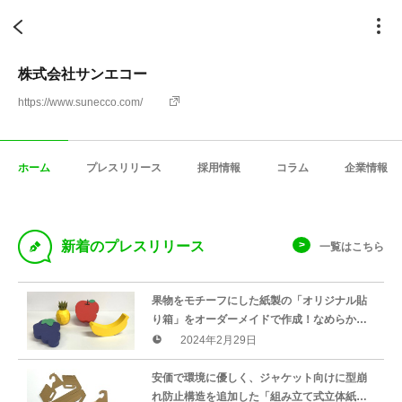
株式会社サンエコー
https://www.sunecco.com/
ホーム
プレスリリース
採用情報
コラム
企業情報
D
新着のプレスリリース
一覧はこちら
果物をモチーフにした紙製の「オリジナル貼
り箱」をオーダーメイドで作成！なめらかな
曲線の複雑な形状も表現可能。3月1日（金）
2024年2月29日
より受注生産を開始
安価で環境に優しく、ジャケット向けに型崩
れ防止構造を追加した「組み立て式立体紙製