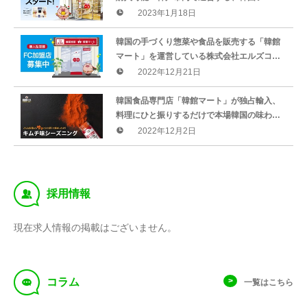
＆ドリンク専門店「韓館マート」の無人店舗
2023年1月18日
が、現金決済システムを導入
韓国の手づくり惣菜や食品を販売する「韓館
マート」を運営している株式会社エルズコレ
クションが「無人型韓国食品ストア」のフラ
2022年12月21日
ンチャイズ（FC）加盟店を募集
韓国食品専門店「韓館マート」が独占輸入、
料理にひと振りするだけで本場韓国の味わい
を楽しめるスパイス調味料を大幅値下げ！キ
2022年12月2日
ムチ味のシーズニングがお手軽価格に
‰
採用情報
現在求人情報の掲載はございません。
f
コラム
一覧はこちら