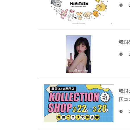
韓国
韓国
国コ