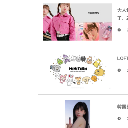
大人
了、
LO
韓国