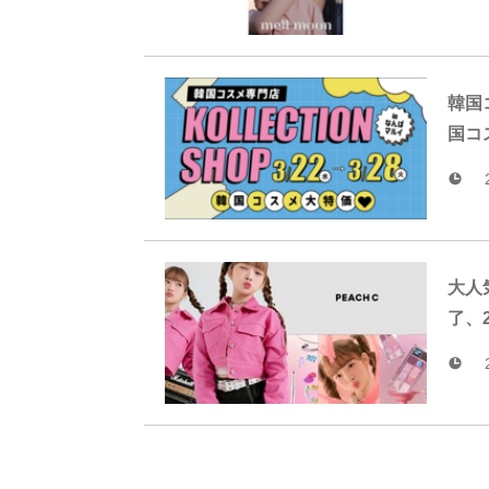
韓国
国コ
大人
了、