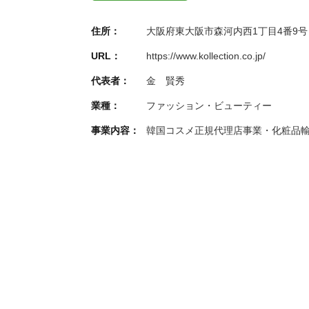
住所：
大阪府東大阪市森河内西1丁目4番9号
URL：
https://www.kollection.co.jp/
代表者：
金 賢秀
業種：
ファッション・ビューティー
事業内容：
韓国コスメ正規代理店事業・化粧品