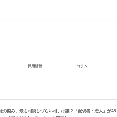
ス
採用情報
コラム
能の悩み、最も相談しづらい相手は誰？「配偶者・恋人」が45.