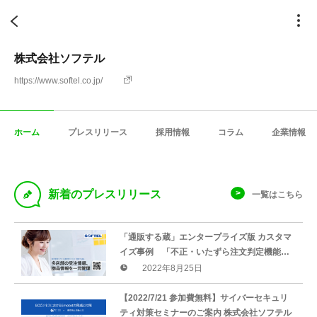
株式会社ソフテル
https://www.softel.co.jp/
ホーム
プレスリリース
採用情報
コラム
企業情報
D
新着のプレスリリース
一覧はこちら
「通販する蔵」エンタープライズ版 カスタマ
イズ事例 「不正・いたずら注文判定機能」
を公開
2022年8月25日
【2022/7/21 参加費無料】サイバーセキュリ
ティ対策セミナーのご案内 株式会社ソフテル