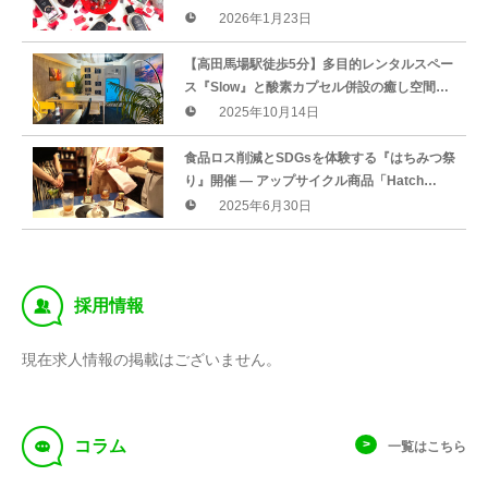
れる、大人のバレンタインギフト ―
2026年1月23日
【高田馬場駅徒歩5分】多目的レンタルスペー
ス『Slow』と酸素カプセル併設の癒し空間
『Paso』がリニューアルオープン！
2025年10月14日
食品ロス削減とSDGsを体験する『はちみつ祭
り』開催 — アップサイクル商品「Hatch
Cola」が登場
2025年6月30日
‰
採用情報
現在求人情報の掲載はございません。
f
コラム
一覧はこちら