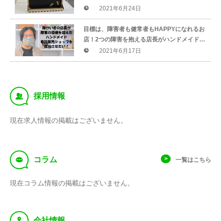
に癒される、“組み木”で手作りした「小さな
2021年6月24日
黒板」5種をリターンに追加
目標は、障害者も健常者もHAPPYになれるお
店！2つの障害を抱える店長がハンドメイド委
託販売ショップの継続を目指しクラウドファ
2021年6月17日
ンディングに挑戦
‰
採用情報
現在求人情報の掲載はございません。
f
コラム
一覧はこちら
現在コラム情報の掲載はございません。
y
会社情報