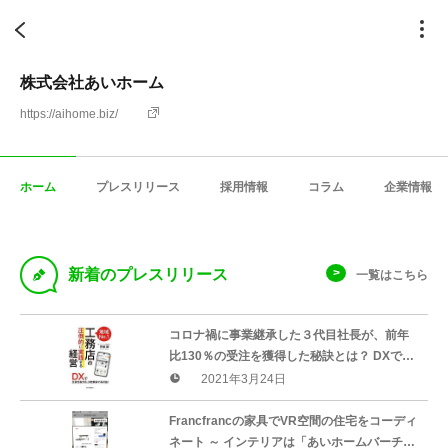
株式会社あいホーム
https://aihome.biz/
ホーム
プレスリリース
採用情報
コラム
企業情報
D
新着のプレスリリース
一覧はこちら
コロナ禍に事業継承した３代目社長が、前年
比130％の受注を獲得した秘訣とは？ DXで生
産性最大化、少数精鋭で高収益 地域No.1工
2021年3月24日
務店の「圧倒的に実践する」経営
Francfrancの家具でVR空間の住宅をコーディ
ネート ～ インテリアは「あいホームバーチャ