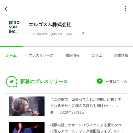
エルゴスム株式会社
https://www.ergosum.tokyo/
ホーム
プレスリリース
採用情報
コラム
企業情報
D
新着のプレスリリース
一覧はこちら
「この歌で、出会ってくれた仲間。応援して
くれる子たちに僕の気持ちを届けたい」
TENKI、ソロ活動初の1stSingleをバースデー
2020年8月31日
ライブ配信で初披露
福原みほ、オオニシユウスケによる夏の夕べ
に贈るアコースティック生配信ライブ、8/29