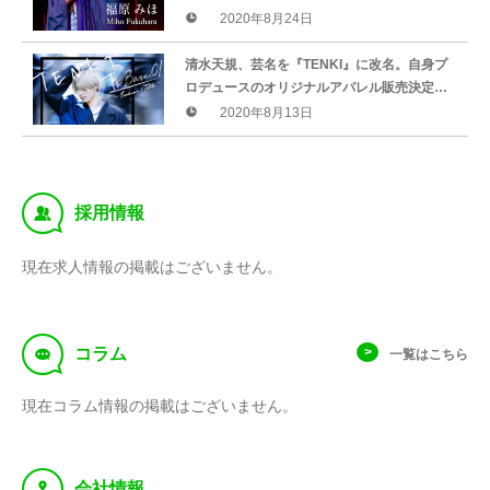
に開催決定！
2020年8月24日
清水天規、芸名を『TENKI』に改名。自身プ
ロデュースのオリジナルアパレル販売決定を
記念して、ソロ活動初・生配信を8/15に行い
2020年8月13日
ます！
‰
採用情報
現在求人情報の掲載はございません。
f
コラム
一覧はこちら
現在コラム情報の掲載はございません。
y
会社情報