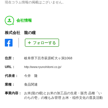
現在コラム情報の掲載はございません。
y
会社情報
株式会社 龍の瞳
フォローする
住所：
岐阜県下呂市萩原町大ヶ洞1068
URL：
http://www.ryunohitomi.co.jp/
代表者：
今井 隆
業種：
食品関連
事業内容：
お米(龍の瞳)とお米の加工品の生産・販売 品種「い
のちの壱」の種もみ管理 お米・稲作文化の普及活動