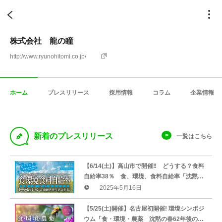
株式会社 龍の瞳
http://www.ryunohitomi.co.jp/
ホーム
プレスリリース
採用情報
コラム
企業情報
D
新着のプレスリリース
一覧はこちら
【6/14(土)】高山市で開催‼ どうする？食料
自給率38％ 食、環境、食料自給率「沈黙の
春63年後の現実トークセッションIn飛騨・世
2025年5月16日
界生活文化センター」
【5/25(土)開催】名古屋初開催! 環境シンポジ
ウム「食・環境・農薬 沈黙の春62年後の現