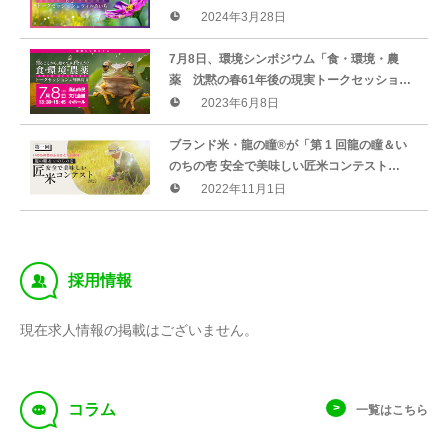
実トークセッションinウィルあいち」まであ
2024年3月28日
と2ヶ月!
7月8日、環境シンポジウム「食・環境・農
薬 沈黙の春61年後の現実トークセッション
in飛騨高山」を開催!!
2023年6月8日
ブランド米・龍の瞳®が「第 1 回龍の瞳＆い
のちの壱 安全で美味しい匠米コンテスト
2022」を11月5日(土)に下呂市・星雲会館で開
2022年11月1日
催します
‰
採用情報
現在求人情報の掲載はございません。
f
コラム
一覧はこちら