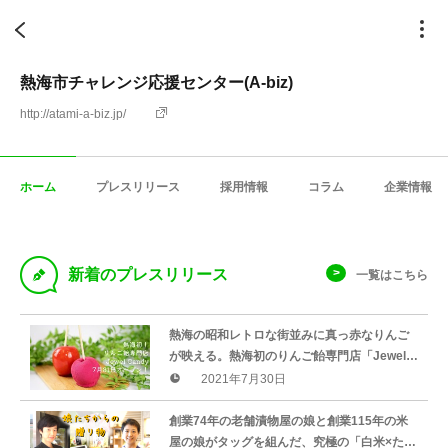
熱海市チャレンジ応援センター(A-biz)
http://atami-a-biz.jp/
ホーム
プレスリリース
採用情報
コラム
企業情報
D
新着のプレスリリース
一覧はこちら
熱海の昭和レトロな街並みに真っ赤なりんご
が映える。熱海初のりんご飴専門店「Jewel
Candy」が7月31日にオープンします！
2021年7月30日
創業74年の老舗漬物屋の娘と創業115年の米
屋の娘がタッグを組んだ、究極の「白米×たく