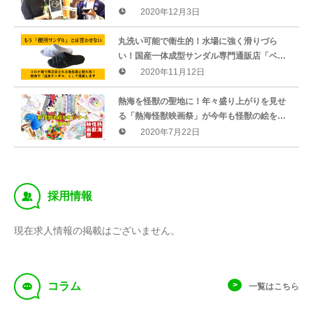
あん」セットが誕生！ 限定で50セットを販売
2020年12月3日
丸洗い可能で衛生的！水場に強く滑りづら
い！国産一体成型サンダル専門通販店「ベン
サン.JP」が熱海市の宿泊施設へゴム臭さのな
2020年11月12日
い日本製「温泉サンダル」として販売開始
熱海を怪獣の聖地に！年々盛り上がりを見せ
る「熱海怪獣映画祭」が今年も怪獣の絵を大
募集！「新怪獣お絵かきコンクール2020」を
2020年7月22日
開催します！
‰
採用情報
現在求人情報の掲載はございません。
f
コラム
一覧はこちら