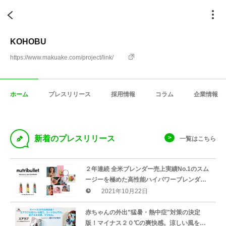
KOHOBU
https://www.makuake.com/project/link/
ホーム
プレスリリース
採用情報
コラム
企業情報
D
新着のプレスリリース
一覧はこちら
２年連続 全米ブレンダー売上実績No.1のスム
ージーを極めた高性能ハイパワーブレンダー
「nutribullet 」のスタンダードモデルが販売
2021年10月22日
開始。
赤ちゃんの外出”猛暑・熱中症"対策の決定
版！マイナス２０℃の爽快感。涼しい風をつ