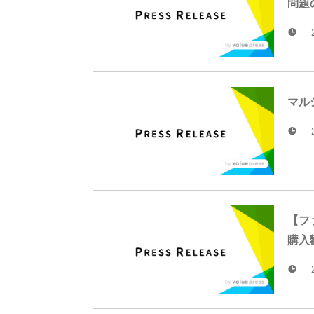
問題
マル
【フ
購入