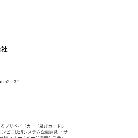
会社
aza2 3F
するプリペイドカード及びカードレ
コンビニ決済システム企画開発 ・サ
の発行 ・ホームページ管理システム