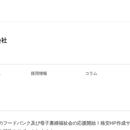
会社
ス
採用情報
コラム
のフードバンク及び母子寡婦福祉会の応援開始！格安HP作成サ