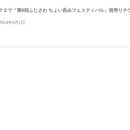
クＺで「第8回ふじさわ ちょい呑みフェスティバル」前売りチ
2014年9月2日