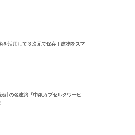
術を活用して３次元で保存！建物をスマ
氏設計の名建築『中銀カプセルタワービ
！