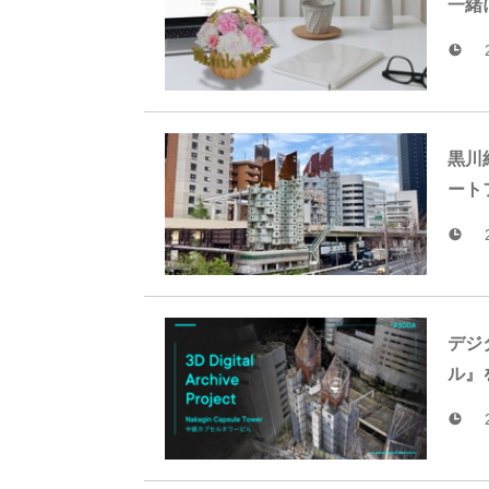
一緒
黒川
ート
デジ
ル』