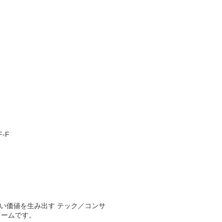
F-F
新しい価値を生み出す テック／コンサ
ォームです。