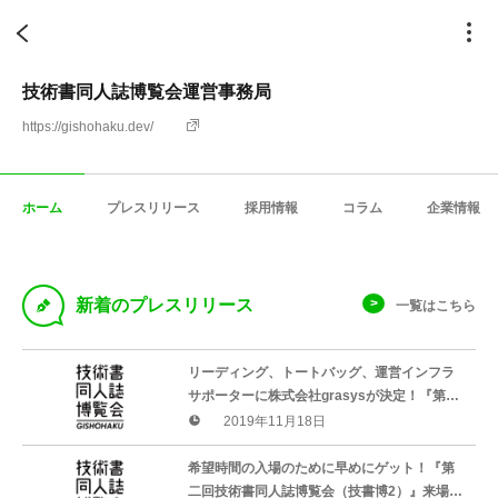
技術書同人誌博覧会運営事務局
https://gishohaku.dev/
ホーム
プレスリリース
採用情報
コラム
企業情報
D
新着のプレスリリース
一覧はこちら
リーディング、トートバッグ、運営インフラ
サポーターに株式会社grasysが決定！『第二
回 技術書同人誌博覧会』協賛企業10社決定の
2019年11月18日
ご報告
希望時間の入場のために早めにゲット！『第
二回技術書同人誌博覧会（技書博2）』来場予