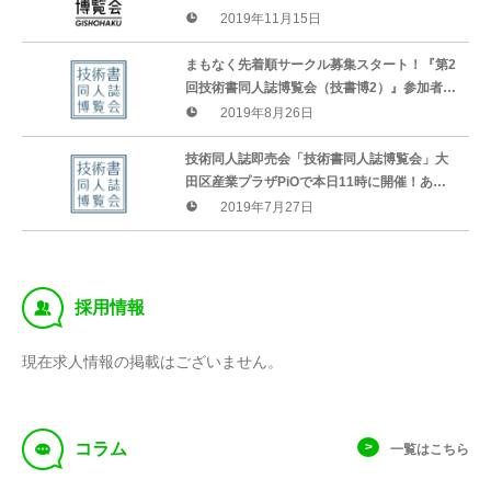
約チケット配布スタート！
2019年11月15日
まもなく先着順サークル募集スタート！『第2
回技術書同人誌博覧会（技書博2）』参加者募
集開始のお知らせ
2019年8月26日
技術同人誌即売会「技術書同人誌博覧会」大
田区産業プラザPiOで本日11時に開催！あた
らしい技術同人誌コミュニティのスタート！
2019年7月27日
‰
採用情報
現在求人情報の掲載はございません。
f
コラム
一覧はこちら