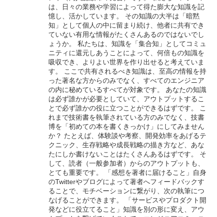
は、日々の業務や学習によって得た膨大な知識を記
憶し、活かしています。 その知識の大半は「暗黙
知」として個人の中に留まり続け、他者に共有でき
ていない有用な情報がたくさんあるのではないでし
ょうか。 私たちは、知識を「集合知」としてコミュ
ニティに還元しあうことによって、何倍もの知識を
吸収でき、よりよい世界を作り出せると考えていま
す。 ここで共有されるべき知識は、至高の情報を持
った著名な方からのみでなく、すべてのエンジニア
の内に秘めているすべてが対象です。 あなたの知識
は必ず誰かが必要としていて、アウトプットするこ
とで必ず誰かの役に立つことができるはずです。 こ
れまで技術書を執筆されている方のみでなく、技書
博を「初めての本を書くきっかけ」にしてみません
か？ たとえば、体験談や考察、開発効率をあげるテ
クニック、生存戦略や成長戦略の描き方など、あな
たにしか書けないことはたくさんあるはずです。 そ
して、読者（一般参加者）からのアウトプットも、
とても重要です。 「感想を著者に届けること」自身
のTwitterやブログによって著者へフィードバックす
ることで、モチベーションに繋がり、次の執筆につ
なげることができます。 「サービスやプロダクト開
発などに役立てること」知識を別の形に変え、アウ