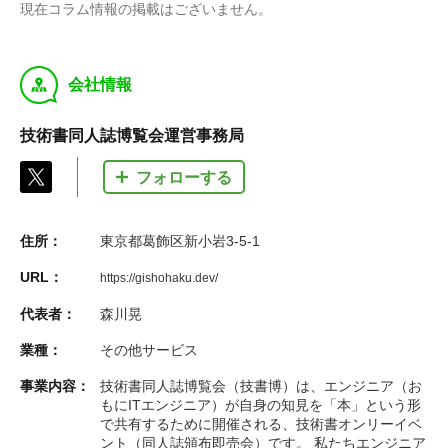
現在コラム情報の掲載はございません。
y
会社情報
技術書同人誌博覧会運営事務局
フォローする
住所：
東京都葛飾区新小岩3-5-1
URL：
https://gishohaku.dev/
代表者：
森川晃
業種：
その他サービス
事業内容：
技術書同人誌博覧会（技書博）は、エンジニア（お
もにITエンジニア）が自身の知見を「本」という形
で共有するために開催される、技術書オンリーイベ
ント（同人誌頒布即売会）です。 私たちエンジニア