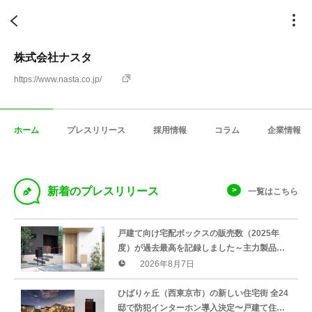
株式会社ナスタ
https://www.nasta.co.jp/
ホーム
プレスリリース
採用情報
コラム
企業情報
D
新着のプレスリリース
一覧はこちら
戸建て向け宅配ボックスの販売数（2025年
度）が過去最高を記録しました～主力製品は
前年比5.6倍を販売。不在時も荷物を受け取れ
2026年8月7日
る住宅が増加～
ひばりヶ丘（西東京市）の新しい住宅街 全24
邸で防犯インターホン導入決定〜戸建て住宅