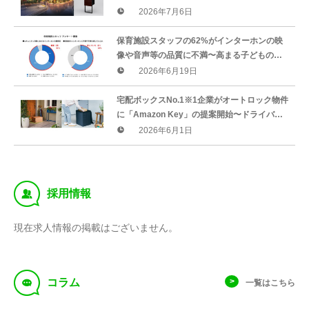
の防犯ニーズが高まる中、各邸カメラで周辺
2026年7月6日
24時間撮影〜
保育施設スタッフの62%がインターホンの映
像や音声等の品質に不満〜高まる子どもの防
犯ニーズ。全国12の保育施設にアンケート調
2026年6月19日
査で判明〜
宅配ボックスNo.1※1企業がオートロック物件
に「Amazon Key」の提案開始〜ドライバー
による解錠。導入物件では80%以上の再配達
2026年6月1日
削減〜
‰
採用情報
現在求人情報の掲載はございません。
f
コラム
一覧はこちら