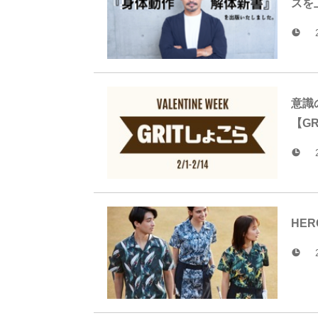
スを
意識
【G
HER