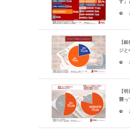
す」
【銀
ジと
【明
襲っ