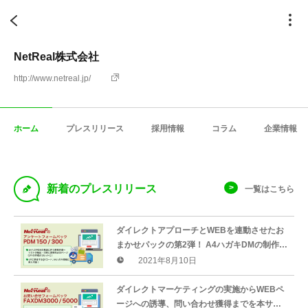
NetReal株式会社
http://www.netreal.jp/
ホーム
プレスリリース
採用情報
コラム
企業情報
D
新着のプレスリリース
一覧はこちら
ダイレクトアプローチとWEBを連動させたお
まかせパックの第2弾！ A4ハガキDMの制作か
ら発送、宛先抽出、アンケートフォーム付き
2021年8月10日
WEBページの作成まで一括対応！
ダイレクトマーケティングの実施からWEBペ
ージへの誘導、問い合わせ獲得までを本サー