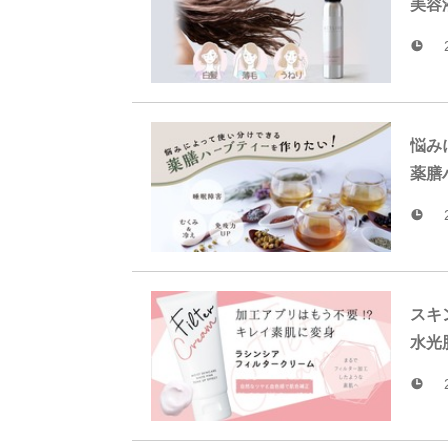
美容
悩み
薬膳
スキ
水光