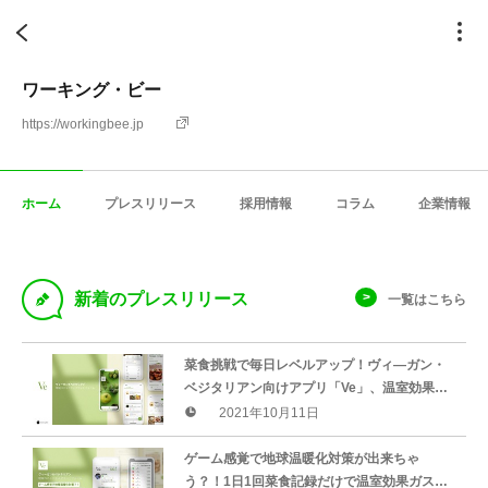
ワーキング・ビー
https://workingbee.jp
ホーム
プレスリリース
採用情報
コラム
企業情報
D
新着のプレスリリース
一覧はこちら
菜食挑戦で毎日レベルアップ！ヴィ—ガン・
ベジタリアン向けアプリ「Ve」、温室効果ガ
ス削減量が“見える”新機能で楽しみながら地
2021年10月11日
球温暖化対策。飲食店一覧も追加
ゲーム感覚で地球温暖化対策が出来ちゃ
う？！1日1回菜食記録だけで温室効果ガスの