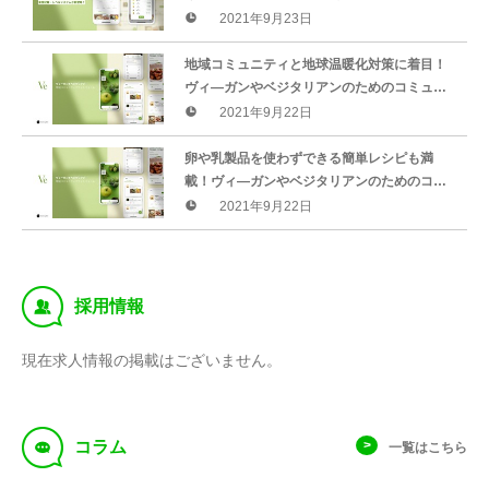
削減量が分かる・レベルアップする新機能が
2021年9月23日
ヴィ—ガン向けコミュニティアプリVeに追加
地域コミュニティと地球温暖化対策に着目！
ヴィ—ガンやベジタリアンのためのコミュニ
ティアプリが新登場、情報共有や悩み相談な
2021年9月22日
どネットワーキングを促進
卵や乳製品を使わずできる簡単レシピも満
載！ヴィ—ガンやベジタリアンのためのコミ
ュニティアプリが新登場、情報共有や悩み相
2021年9月22日
談などネットワーキングを促進
‰
採用情報
現在求人情報の掲載はございません。
f
コラム
一覧はこちら