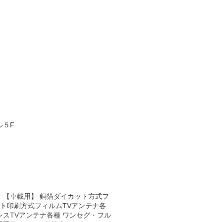
ル５F
 【車載用】 銅箔ダイカット方式フ
スト印刷方式フィルムTVアンテナ各
レスTVアンテナ各種 ワンセグ・フル