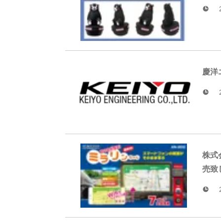
慶洋
株式会社 慶洋エン
売致