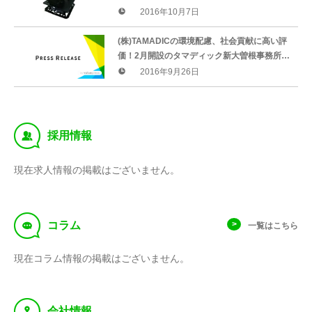
エンターテイメント用「タマディック フライ
2016年10月7日
トシミュレータ」を展示
(株)TAMADICの環境配慮、社会貢献に高い評
価！2月開設のタマディック新大曽根事務所が
「第29回 日経ニューオフィス賞 中部ニューオ
2016年9月26日
フィス審査委員賞」を受賞
‰
採用情報
現在求人情報の掲載はございません。
f
コラム
一覧はこちら
現在コラム情報の掲載はございません。
y
会社情報