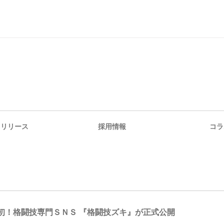
スリリース
採用情報
コラ
初！格闘技専門ＳＮＳ 『格闘技ズキ』が正式公開