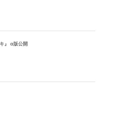
キ』 α版公開