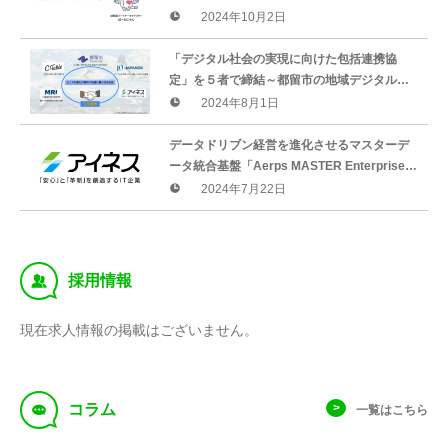
「地方自治情報化推進フェア2024」で機能を
2024年10月2日
紹介～
「デジタル社会の実現に向けた包括連携協
定」を５者で締結～都留市の地域デジタル
化、ICTの利活用による地方創生・地域活性化
2024年8月1日
を推進～
データドリブン経営を進化させるマスターデ
ータ統合基盤「Aerps MASTER Enterprise」
販売開始
2024年7月22日
‰
採用情報
現在求人情報の掲載はございません。
f
コラム
一覧はこちら