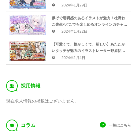
ラインガチャ「ガチャキング」の無料待受ガ
2024年1月29日
チャが登場
儚げで透明感のあるイラストが魅力！杜野わ
こ先生×どこでも楽しめるオンラインガチャ
「ガチャキング」の無料待受ガチャが登場
2024年1月22日
【可愛くて、懐かしくて、新しい】あたたか
いタッチが魅力のイラストレーター野原祐太
先生×どこでも楽しめるオンラインガチャ「ガ
2024年1月4日
チャキング」の無料待受ガチャが登場！
‰
採用情報
現在求人情報の掲載はございません。
f
コラム
一覧はこちら