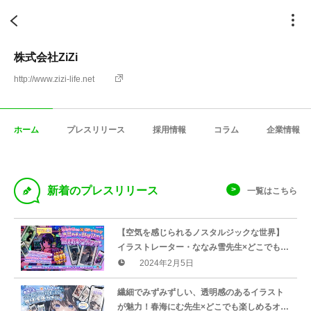
株式会社ZiZi
http://www.zizi-life.net
ホーム
プレスリリース
採用情報
コラム
企業情報
D
新着のプレスリリース
一覧はこちら
【空気を感じられるノスタルジックな世界】
イラストレーター・ななみ雪先生×どこでも楽
しめるオンラインガチャ「ガチャキング」の
2024年2月5日
無料待受ガチャが登場！
繊細でみずみずしい、透明感のあるイラスト
が魅力！春海にむ先生×どこでも楽しめるオン