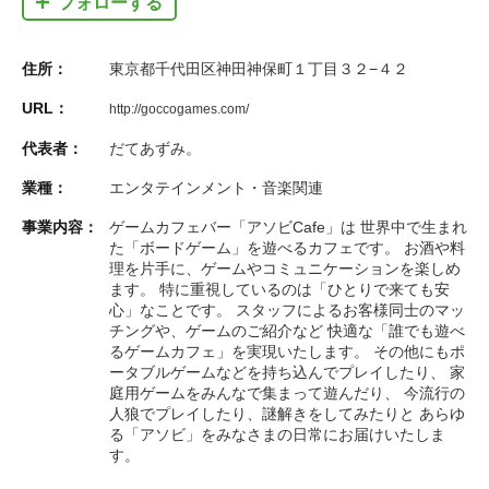
フォローする
住所：
東京都千代田区神田神保町１丁目３２−４２
URL：
http://goccogames.com/
代表者：
だてあずみ。
業種：
エンタテインメント・音楽関連
事業内容：
ゲームカフェバー「アソビCafe」は 世界中で生まれ
た「ボードゲーム」を遊べるカフェです。 お酒や料
理を片手に、ゲームやコミュニケーションを楽しめ
ます。 特に重視しているのは「ひとりで来ても安
心」なことです。 スタッフによるお客様同士のマッ
チングや、ゲームのご紹介など 快適な「誰でも遊べ
るゲームカフェ」を実現いたします。 その他にもポ
ータブルゲームなどを持ち込んでプレイしたり、 家
庭用ゲームをみんなで集まって遊んだり、 今流行の
人狼でプレイしたり、謎解きをしてみたりと あらゆ
る「アソビ」をみなさまの日常にお届けいたしま
す。