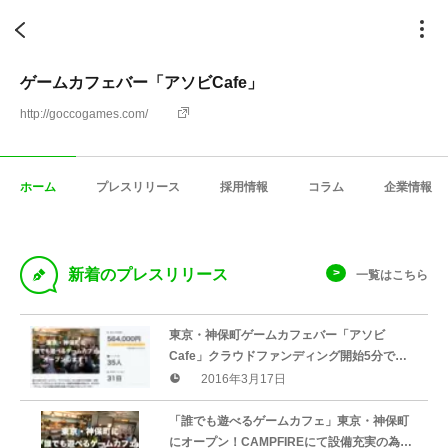
ゲームカフェバー「アソビCafe」
http://goccogames.com/
ホーム
プレスリリース
採用情報
コラム
企業情報
D
新着のプレスリリース
一覧はこちら
東京・神保町ゲームカフェバー「アソビ
Cafe」クラウドファンディング開始5分で目
標金額達成、初日で200％の¥1,000,000到
2016年3月17日
達！新ストレッチゴール設定も。
「誰でも遊べるゲームカフェ」東京・神保町
にオープン！CAMPFIREにて設備充実の為、