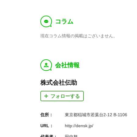
コラム
f
現在コラム情報の掲載はございません。
会社情報
y
株式会社伝助
フォローする
住所：
東京都稲城市若葉台2-12 B-1106
URL：
http://densk.jp/
代表者：
田中努