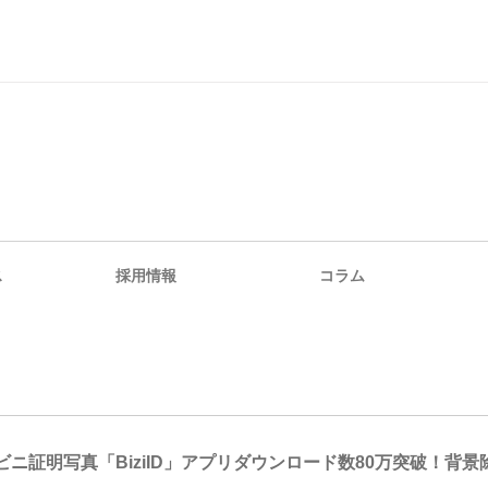
ス
採用情報
コラム
ビニ証明写真「BiziID」アプリダウンロード数80万突破！背