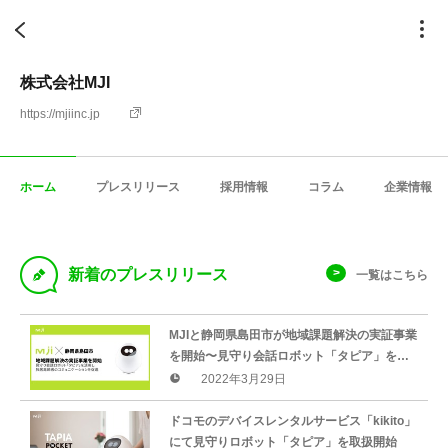
株式会社MJI
https://mjiinc.jp
ホーム
プレスリリース
採用情報
コラム
企業情報
D
新着のプレスリリース
一覧はこちら
MJIと静岡県島田市が地域課題解決の実証事業
を開始〜見守り会話ロボット「タピア」を活
用し、独居高齢者のコミュニケーションを促
2022年3月29日
進〜
ドコモのデバイスレンタルサービス「kikito」
にて見守りロボット「タピア」を取扱開始