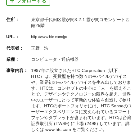
フォローする
住所：
東京都千代田区霞が関3-2-1 霞が関コモンゲート西
館25階
URL：
http://www.htc.com/jp/
代表者：
玉野 浩
業種：
コンピュータ・通信機器
事業内容：
1997年に設立されたHTC Corporation（以下、
HTC）は、受賞歴を持つ数々のモバイルデバイス
や、業界初のモバイルデバイスを生み出しておりま
す。HTCは、コンセプトの中心に「人」を据えるこ
とで、デザインやテクノロジーの限界を超え、世界
中のユーザーにとって革新的な体験を創造して参り
ます。HTCのポートフォリオには、HTC Senseのユ
ーザーエクスペリエンスに支えられているスマート
フォンやタブレットが含まれています。HTCは台湾
証券取引所 (TWSE) に上場 (2498) しています。詳
しくは www.htc.com をご覧ください。