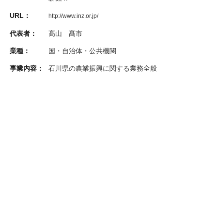
URL：
http://www.inz.or.jp/
代表者：
髙山 髙市
業種：
国・自治体・公共機関
事業内容：
石川県の農業振興に関する業務全般