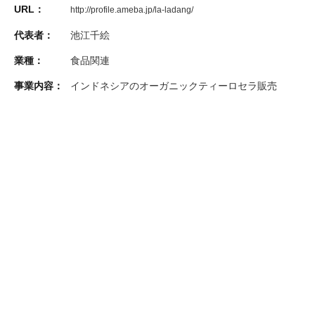
URL：
http://profile.ameba.jp/la-ladang/
代表者：
池江千絵
業種：
食品関連
事業内容：
インドネシアのオーガニックティーロセラ販売