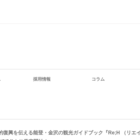
ス
採用情報
コラム
復興を伝える能登・金沢の観光ガイドブック『Re;H （リエイチ）- A 