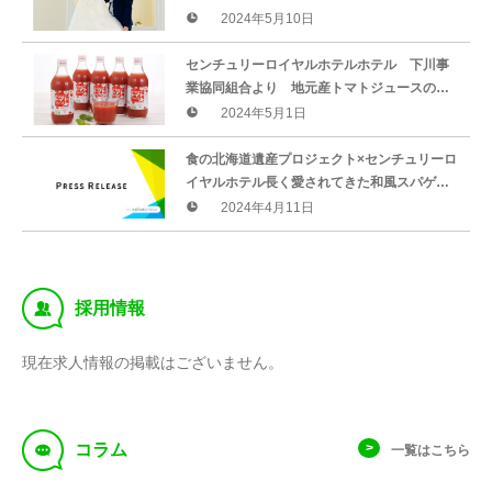
いる大学へドレスを寄贈2024年5月17日(金)午
2024年5月10日
前11時より寄贈式を開催
センチュリーロイヤルホテルホテル 下川事
業協同組合より 地元産トマトジュースの贈
呈 2024年5月8日(水)午後2時30分より贈呈
2024年5月1日
式を開催
食の北海道遺産プロジェクト×センチュリーロ
イヤルホテル長く愛されてきた和風スパゲッ
ティとヴィシソワーズを商品化！4月17日 札
2024年4月11日
幌市秋元市長を表敬訪問
‰
採用情報
現在求人情報の掲載はございません。
f
コラム
一覧はこちら