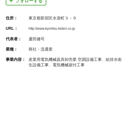
フォローする
住所：
東京都新宿区水道町３－９
URL：
http://www.kyoritsu-kiden.co.jp
代表者：
蘆田健司
業種：
商社・流通業
事業内容：
産業用電気機械器具卸売業 空調設備工事、給排水衛
生設備工事、電気機械据付工事