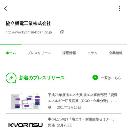
協立機電工業株式会社
http://www.kyoritsu-kiden.co.jp
ホーム
プレスリリース
採用情報
コラム
企業情報
D
新着のプレスリリース
一覧はこちら
平成28年度省エネ大賞 省エネ事例部門「資源
エネルギー庁長官賞（CGO・企業分野）」受
賞「環境配慮型中小規模省エネビルの新設」
2017年2月16日
中小ビル向け「省エネ・耐震改修セミナー」
開催（2月25日）