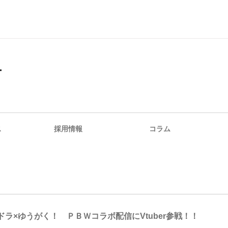
ー
ス
採用情報
コラム
ドラ×ゆうがく！ ＰＢＷコラボ配信にVtuber参戦！！